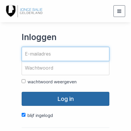
Togg
navig
Inloggen
wachtwoord weergeven
Log in
blijf ingelogd