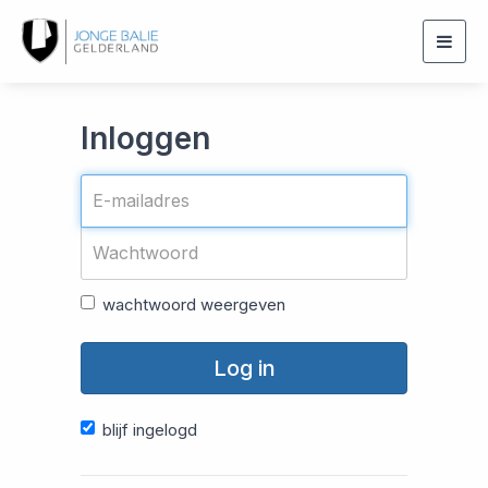
Togg
navig
Inloggen
wachtwoord weergeven
Log in
blijf ingelogd